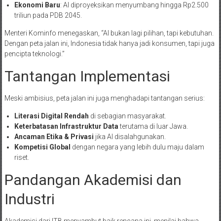
Ekonomi Baru
: AI diproyeksikan menyumbang hingga Rp2.500
triliun pada PDB 2045.
Menteri Kominfo menegaskan, “AI bukan lagi pilihan, tapi kebutuhan.
Dengan peta jalan ini, Indonesia tidak hanya jadi konsumen, tapi juga
pencipta teknologi.”
Tantangan Implementasi
Meski ambisius, peta jalan ini juga menghadapi tantangan serius:
Literasi Digital Rendah
di sebagian masyarakat.
Keterbatasan Infrastruktur Data
terutama di luar Jawa.
Ancaman Etika & Privasi
jika AI disalahgunakan.
Kompetisi Global
dengan negara yang lebih dulu maju dalam
riset.
Pandangan Akademisi dan
Industri
Akademisi dari ITB menyambut baik rencana ini, menilai bahwa