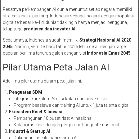
Pesatnya perkembangan AI dunia menuntut setiap negara memiliki
strategi jangka panjang. Indonesia sebagai negara dengan populasi
digital terbesar ke-4 di dunia tidak ingin hanya menjadi pengguna,
tetapi juga
produsen dan inovator AI
.
Sebelumnya, Indonesia sudah memiliki
Strategi Nasional AI 2020–
2045
. Namun, versi terbaru tahun 2025 lebih detail dengan target
capaian per lima tahun, sejalan dengan visi
Indonesia Emas 2045
.
Pilar Utama Peta Jalan AI
Ada lima pilar utama dalam peta jalan ini:
Penguatan SDM
Integrasi kurikulum AI di sekolah dan universitas.
Program beasiswa dan training AI untuk 1 juta talenta digital.
Ekosistem Riset & Inovasi
Pembangunan 10 pusat riset AI nasional.
Kolaborasi riset dengan perguruan tinggi internasional.
Industri & Startup AI
Dukungan insentif bagi startup AI.