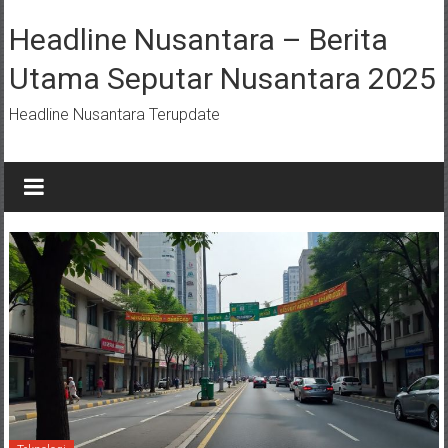
Lompat
ke
Headline Nusantara – Berita
konten
Utama Seputar Nusantara 2025
Headline Nusantara Terupdate