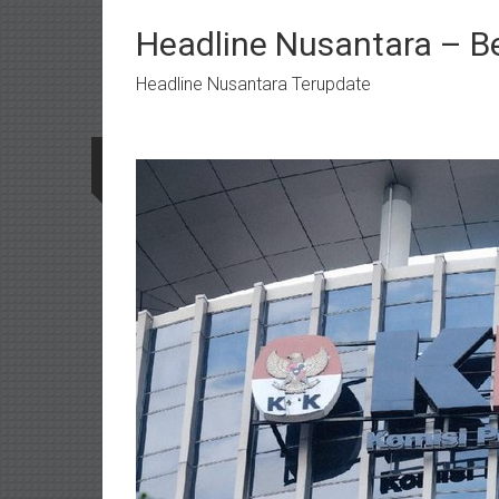
Lompat
ke
Headline Nusantara – B
konten
Headline Nusantara Terupdate