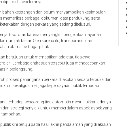
h diperoleh sebelumnya.
an bahan keterangan dan belum menyampaikan kesimpulan
terus memeriksa berbagai dokumen, data pendukung, serta
 keterkaitan dengan perkara yang sedang ditelusuri.
njadi sorotan karena menyangkut pengelolaan layanan
am jumlah besar. Oleh karena itu, transparansi dan
atian utama berbagai pihak.
an bertujuan untuk memastikan ada atau tidaknya
peroleh. Lembaga antirasuah tersebut juga mengedepankan
asih berlangsung.
uruh proses penanganan perkara dilakukan secara terbuka dan
hukum sekaligus menjaga kepercayaan publik terhadap
ang terhadap seseorang tidak otomatis menunjukkan adanya
an dari strategi penyidik untuk memperdalam aspek-aspek yang
i tambahan.
publik kini tertuju pada hasil akhir pendalaman yang dilakukan