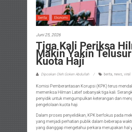
berita
Ekonomi
Juni 25, 2026
Tiga Kali Periksa Hi
Makin Yakin Telusu
Kuota Haji
Diposkan Oleh:Goken Abdullah
berita
,
news
,
viral
Komisi Pemberantasan Korupsi (KPK) terus mendala
memeriksa Hilman Latief sebanyak tiga kali. Serang
penyidik untuk mengumpulkan keterangan dan mengkl
pengelolaan kuota haji.
Dalam proses penyelidikan, KPK berfokus pada meka
yang menjadi perhatian publik dalam beberapa waktu
yang dianggap mengetahui perkara merupakan hal y