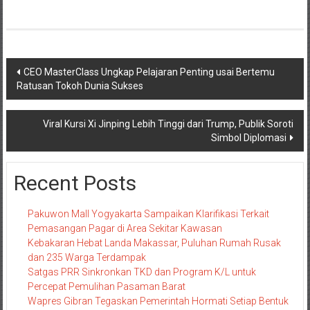
Navigasi
CEO MasterClass Ungkap Pelajaran Penting usai Bertemu
Ratusan Tokoh Dunia Sukses
pos
Viral Kursi Xi Jinping Lebih Tinggi dari Trump, Publik Soroti
Simbol Diplomasi
Recent Posts
Pakuwon Mall Yogyakarta Sampaikan Klarifikasi Terkait
Pemasangan Pagar di Area Sekitar Kawasan
Kebakaran Hebat Landa Makassar, Puluhan Rumah Rusak
dan 235 Warga Terdampak
Satgas PRR Sinkronkan TKD dan Program K/L untuk
Percepat Pemulihan Pasaman Barat
Wapres Gibran Tegaskan Pemerintah Hormati Setiap Bentuk