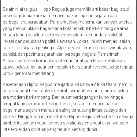
Selain nilai religius, Hippo Regius juga memiliki arti besar bagi studi
arkeologi dunia karena memperlihatkan lapisan sejarah dari
berbagai era peradaban. Para arkeolog menemukan banyak artefak
yang menunjukkan bagaimana kota tersebut berkembang selama
ribuan tahun sebelum akhirnya mengalami kemunduran akibat
invasi dan perubahan politik kawasan. Lokasi ini kini menjadi salah
satu situs sejarah penting di Aljazair yang terus menarik wisatawan,
peneliti, dan pecinta sejarah dari berbagai negara. Pemerintah
Aljazair bersama komunitas internasional juga terus melakukan
upaya pelestarian agar peninggalan bersejarah tersebut tetap terjaga
untuk generasi mendatang.
Keberadaan Hippo Regius menjadi bukti bahwa Afrika Utara memiliki
peran sangat besar dalam sejarah peradaban dunia, jauh sebelum
era modern berkembang. Dari pusat perdagangan kuno hingga
tempat lahir pemikiran teologi besar, kota ini memperlihatkan
bagaimana sejarah manusia saling terhubung lintas budaya dan
zaman. Hingga hari ini, reruntuhan Hippo Regius tetap berdiri sebagai
simbol kejayaan masa lampau sekaligus pengingat akan warisan
intelektual dan spiritual yang terus dikenang dunia.