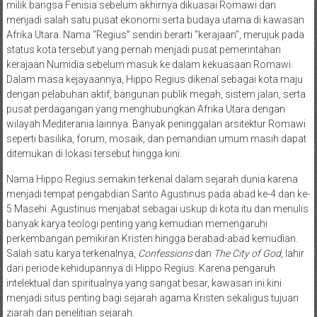
milik bangsa Fenisia sebelum akhirnya dikuasai Romawi dan
menjadi salah satu pusat ekonomi serta budaya utama di kawasan
Afrika Utara. Nama “Regius” sendiri berarti “kerajaan”, merujuk pada
status kota tersebut yang pernah menjadi pusat pemerintahan
kerajaan Numidia sebelum masuk ke dalam kekuasaan Romawi.
Dalam masa kejayaannya, Hippo Regius dikenal sebagai kota maju
dengan pelabuhan aktif, bangunan publik megah, sistem jalan, serta
pusat perdagangan yang menghubungkan Afrika Utara dengan
wilayah Mediterania lainnya. Banyak peninggalan arsitektur Romawi
seperti basilika, forum, mosaik, dan pemandian umum masih dapat
ditemukan di lokasi tersebut hingga kini.
Nama Hippo Regius semakin terkenal dalam sejarah dunia karena
menjadi tempat pengabdian Santo Agustinus pada abad ke-4 dan ke-
5 Masehi. Agustinus menjabat sebagai uskup di kota itu dan menulis
banyak karya teologi penting yang kemudian memengaruhi
perkembangan pemikiran Kristen hingga berabad-abad kemudian.
Salah satu karya terkenalnya,
Confessions
dan
The City of God
, lahir
dari periode kehidupannya di Hippo Regius. Karena pengaruh
intelektual dan spiritualnya yang sangat besar, kawasan ini kini
menjadi situs penting bagi sejarah agama Kristen sekaligus tujuan
ziarah dan penelitian sejarah.