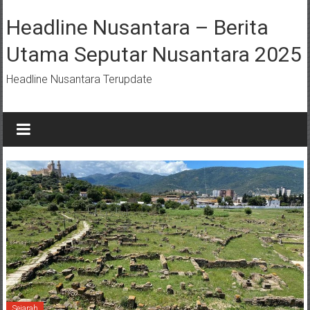
Lompat
ke
Headline Nusantara – Berita
konten
Utama Seputar Nusantara 2025
Headline Nusantara Terupdate
Sejarah