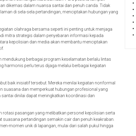
ngan dikemas dalam nuansa santai dan penuh canda. Tidak
ngalaman di sela-sela pertandingan, menciptakan hubungan yang
iatan olahraga bersama seperti ini penting untuk menjaga
di mitra strategis dalam penyebaran informasi kepada
ntara kepolisian dan media akan membantu menciptakan
if.
 mendukung berbagai program keselamatan berlalu lintas
ng harmonis perlu terus dijaga melalui berbagai kegiatan
ut baik inisiatif tersebut. Mereka menilai kegiatan nonformal
kan suasana dan memperkuat hubungan profesional yang
ebih santai dinilai dapat meningkatkan koordinasi dan
rotasi pasangan yang melibatkan personel kepolisian serta
t suasana pertandingan semakin cair dan penuh keakraban.
momen-momen unik di lapangan, mulai dari salah pukul hingga