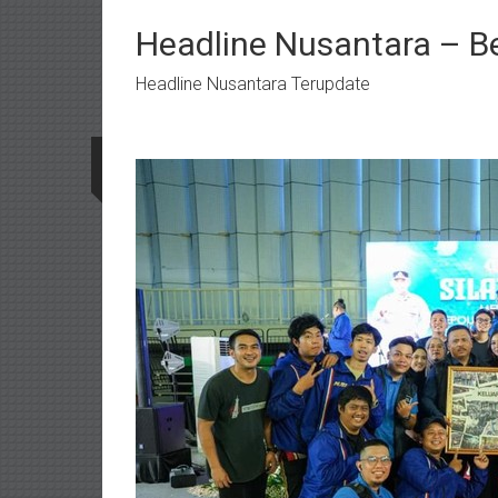
Lompat
ke
Headline Nusantara – B
konten
Headline Nusantara Terupdate