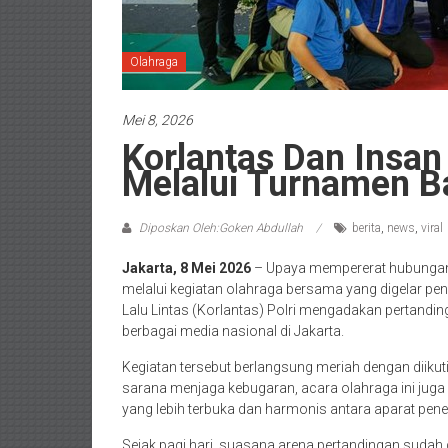
Olahraga
Mei 8, 2026
Korlantas Dan Insa
Melalui Turnamen B
Diposkan Oleh:Goken Abdullah
berita
,
news
,
viral
Jakarta, 8 Mei 2026
– Upaya mempererat hubungan a
melalui kegiatan olahraga bersama yang digelar pen
Lalu Lintas (Korlantas) Polri mengadakan pertandin
berbagai media nasional di Jakarta.
Kegiatan tersebut berlangsung meriah dengan diikuti
sarana menjaga kebugaran, acara olahraga ini j
yang lebih terbuka dan harmonis antara aparat pe
Sejak pagi hari, suasana arena pertandingan suda