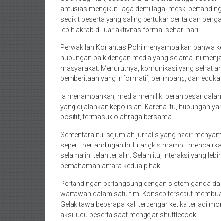
antusias mengikuti laga demi laga, meski pertandi
sedikit peserta yang saling bertukar cerita dan pe
lebih akrab di luar aktivitas formal sehari-hari.
Perwakilan Korlantas Polri menyampaikan bahwa keg
hubungan baik dengan media yang selama ini menja
masyarakat. Menurutnya, komunikasi yang sehat a
pemberitaan yang informatif, berimbang, dan edukat
Ia menambahkan, media memiliki peran besar dalam
yang dijalankan kepolisian. Karena itu, hubungan ya
positif, termasuk olahraga bersama.
Sementara itu, sejumlah jurnalis yang hadir menyamb
seperti pertandingan bulutangkis mampu mencair
selama ini telah terjalin. Selain itu, interaksi yang l
pemahaman antara kedua pihak.
Pertandingan berlangsung dengan sistem ganda dan 
wartawan dalam satu tim. Konsep tersebut membua
Gelak tawa beberapa kali terdengar ketika terjadi 
aksi lucu peserta saat mengejar shuttlecock.