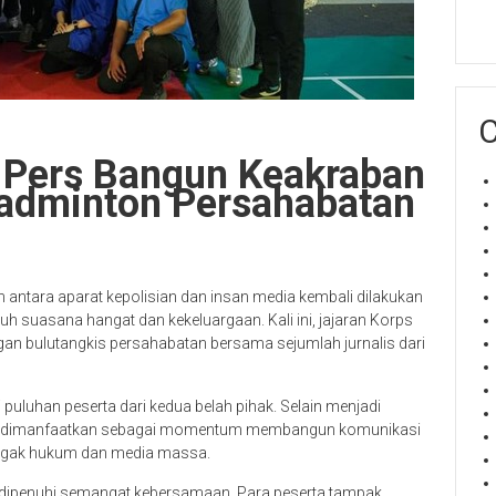
C
n Pers Bangun Keakraban
adminton Persahabatan
ntara aparat kepolisian dan insan media kembali dilakukan
uh suasana hangat dan kekeluargaan. Kali ini, jajaran Korps
gan bulutangkis persahabatan bersama sejumlah jurnalis dari
 puluhan peserta dari kedua belah pihak. Selain menjadi
uga dimanfaatkan sebagai momentum membangun komunikasi
negak hukum dan media massa.
h dipenuhi semangat kebersamaan. Para peserta tampak