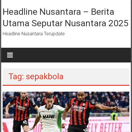
Lompat
ke
Headline Nusantara – Berita
konten
Utama Seputar Nusantara 2025
Headline Nusantara Terupdate
Tag: sepakbola