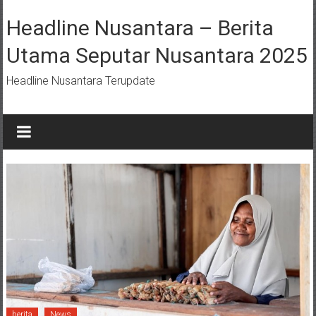
Lompat
ke
Headline Nusantara – Berita
konten
Utama Seputar Nusantara 2025
Headline Nusantara Terupdate
berita
News