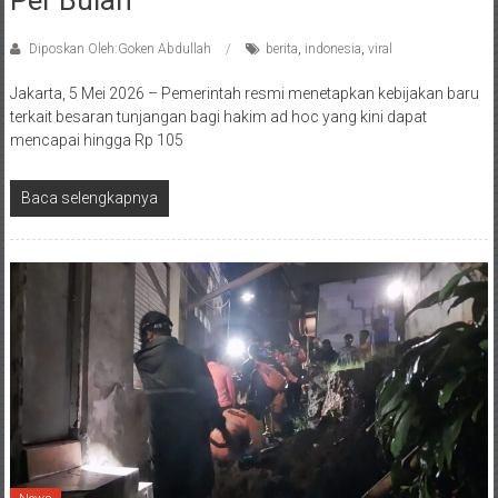
Per Bulan
Diposkan Oleh:Goken Abdullah
berita
,
indonesia
,
viral
Jakarta, 5 Mei 2026 – Pemerintah resmi menetapkan kebijakan baru
terkait besaran tunjangan bagi hakim ad hoc yang kini dapat
mencapai hingga Rp 105
Baca selengkapnya